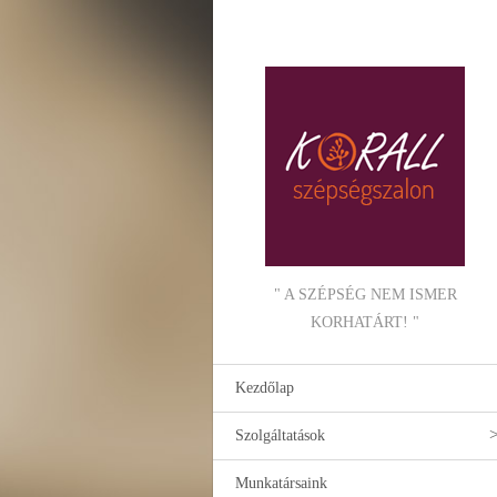
" A SZÉPSÉG NEM ISMER
KORHATÁRT! "
Kezdőlap
Szolgáltatások
Munkatársaink