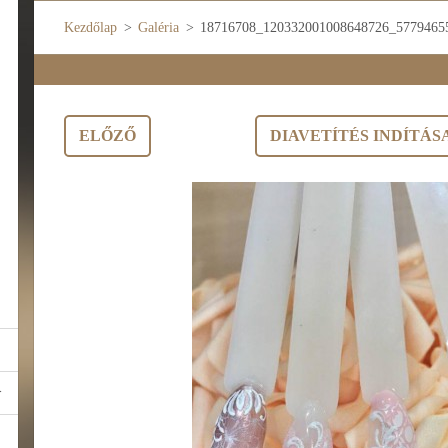
Kezdőlap
>
Galéria
>
18716708_120332001008648726_57794655
ELŐZŐ
DIAVETÍTÉS INDÍTÁS