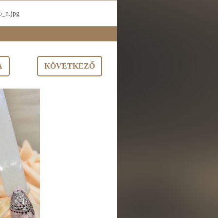
_n.jpg
A
KÖVETKEZŐ