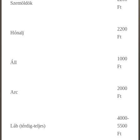
Szemöldök
Ft
2200
Hónalj
Ft
1000
Áll
Ft
2000
Arc
Ft
4000-
Láb (térdig-teljes)
5500
Ft